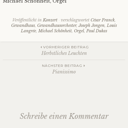
Michael Schönheit, Orgel
Veröffentlicht in
Konzert
verschlagwortet
César Franck
,
Gewandhaus
,
Gewandhausorchester
,
Joseph Jongen
,
Louis
Langrée
,
Michael Schönheit
,
Orgel
,
Paul Dukas
Beitrags-
VORHERIGER BEITRAG
Herbstliches Leuchten
Navigation
NÄCHSTER BEITRAG
Pianissimo
Schreibe einen Kommentar