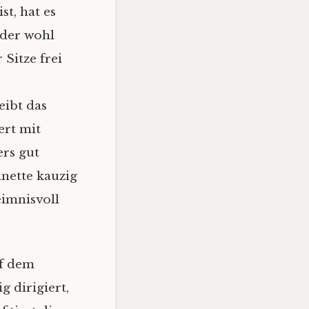
t, hat es
 der wohl
Sitze frei
eibt das
ert mit
rs gut
inette kauzig
eimnisvoll
uf dem
 dirigiert,