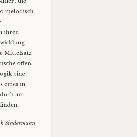
itiert die
so melodisch
e
n ihren
twicklung
e Mittelsatz
nsche offen.
ogik eine
 eines in
jedoch am
finden.
nk Sindermann