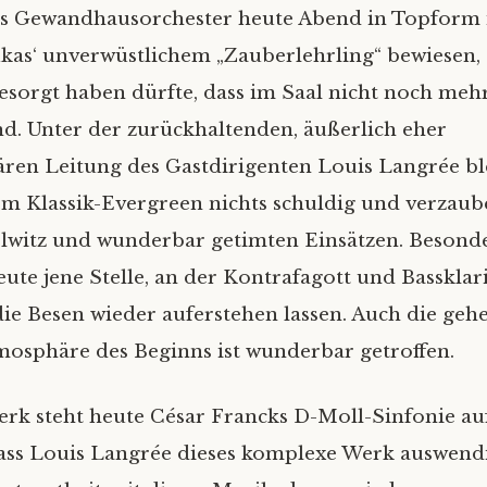
s Gewandhausorchester heute Abend in Topform is
ukas‘ unverwüstlichem „Zauberlehrling“ bewiesen,
esorgt haben dürfte, dass im Saal nicht noch mehr 
nd. Unter der zurückhaltenden, äußerlich eher
ren Leitung des Gastdirigenten Louis Langrée bl
m Klassik-Evergreen nichts schuldig und verzaub
lwitz und wunderbar getimten Einsätzen. Besonde
eute jene Stelle, an der Kontrafagott und Bassklar
ie Besen wieder auferstehen lassen. Auch die geh
osphäre des Beginns ist wunderbar getroffen.
Werk steht heute César Francks D-Moll-Sinfonie a
s Louis Langrée dieses komplexe Werk auswendig