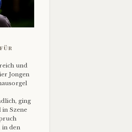
 für
reich und
gier Jongen
fhausorgel
s
dlich, ging
l in Szene
spruch
 in den