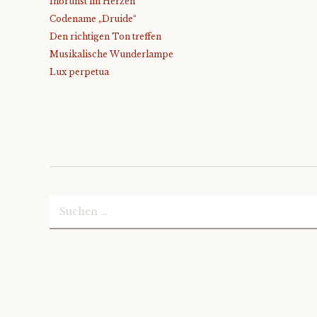
Inbrunst im Herzen
Codename „Druide“
Den richtigen Ton treffen
Musikalische Wunderlampe
Lux perpetua
Suchen
nach: