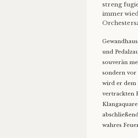
streng fugi
immer wiede
Orchestersa
Gewandhausor
und Pedalzau
souverän mei
sondern vor 
wird er dem 
vertrackten 
Klangaquarel
abschließend
wahres Feuer