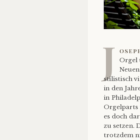
J
osep
Orgel 
Neuent
stilistisch 
in den Jahr
in Philadel
Orgelparts 
es doch dar
zu setzen.
trotzdem ni