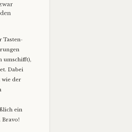
 zwar
 den
r Tasten-
erungen
 umschifft),
et. Dabei
 wie der
n
ßlich ein
. Bravo!