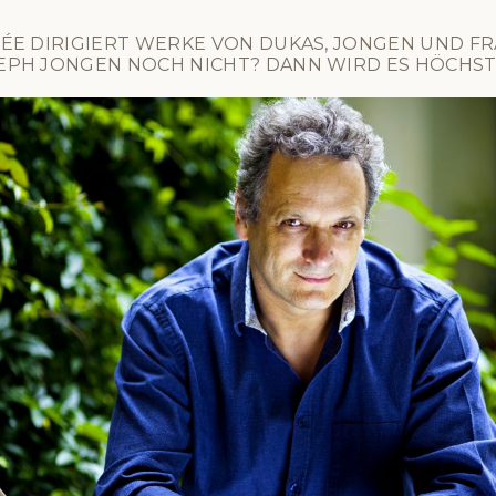
ÉE DIRIGIERT WERKE VON DUKAS, JONGEN UND FRA
EPH JONGEN NOCH NICHT? DANN WIRD ES HÖCHSTE