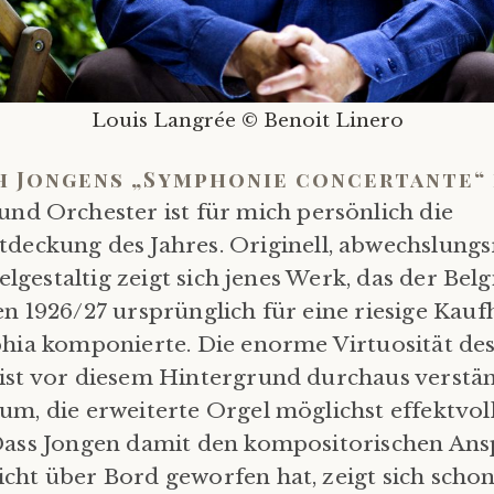
Louis Langrée © Benoit Linero
h Jongens „Symphonie concertante“
und Orchester ist für mich persönlich die
deckung des Jahres. Originell, abwechslungs
vielgestaltig zeigt sich jenes Werk, das der Bel
en 1926/27 ursprünglich für eine riesige Kau
phia komponierte. Die enorme Virtuosität de
ist vor diesem Hintergrund durchaus verstän
um, die erweiterte Orgel möglichst effektvol
 Dass Jongen damit den kompositorischen An
cht über Bord geworfen hat, zeigt sich schon