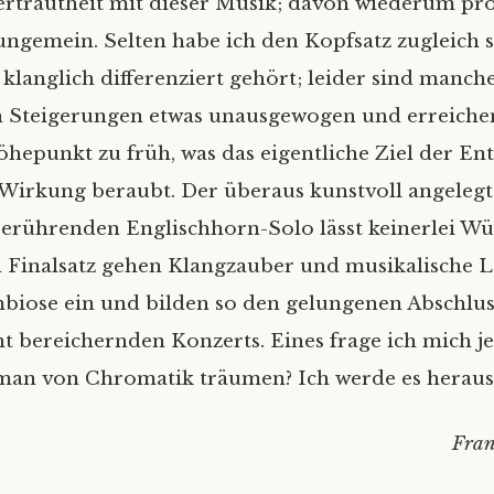
Vertrautheit mit dieser Musik; davon wiederum prof
ngemein. Selten habe ich den Kopfsatz zugleich 
 klanglich differenziert gehört; leider sind manch
 Steigerungen etwas unausgewogen und erreiche
öhepunkt zu früh, was das eigentliche Ziel der En
 Wirkung beraubt. Der überaus kunstvoll angelegt
erührenden Englischhorn-Solo lässt keinerlei Wü
n Finalsatz gehen Klangzauber und musikalische L
biose ein und bilden so den gelungenen Abschluss
ht bereichernden Konzerts. Eines frage ich mich 
man von Chromatik träumen? Ich werde es heraus
Fra