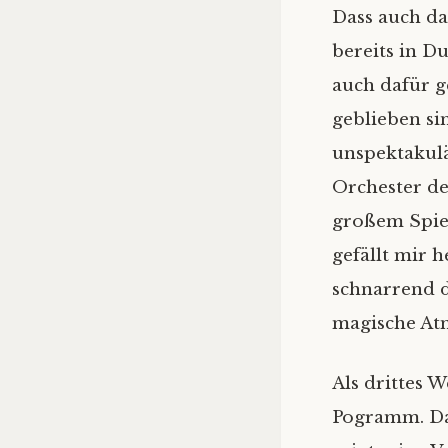
Dass auch da
bereits in D
auch dafür g
geblieben si
unspektakulä
Orchester de
großem Spie
gefällt mir h
schnarrend d
magische Atm
Als drittes 
Pogramm. Das