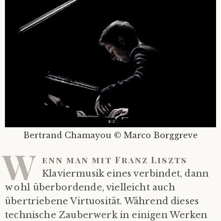
Bertrand Chamayou © Marco Borggreve
W
enn man mit Franz Liszts
Klaviermusik eines verbindet, dann
wohl überbordende, vielleicht auch
übertriebene Virtuosität. Während dieses
technische Zauberwerk in einigen Werken