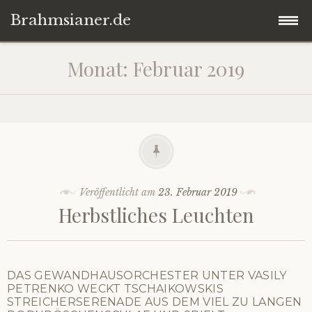
Brahmsianer.de
Zum
Startseite
Monat:
Februar 2019
Inhalt
springen
Herzlich willkommen!
Konzert
Oper
Veröffentlicht am
23. Februar 2019
Herbstliches Leuchten
Impressum
Datenschutzerklärung
DAS GEWANDHAUSORCHESTER UNTER VASILY
PETRENKO WECKT TSCHAIKOWSKIS
STREICHERSERENADE AUS DEM VIEL ZU LANGEN