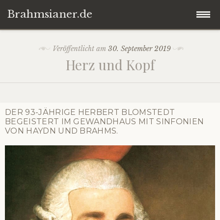
Brahmsianer.de
Zum
Startseite
Veröffentlicht am
30. September 2019
Inhalt
Herz und Kopf
springen
Herzlich willkommen!
Konzert
DER 93-JÄHRIGE HERBERT BLOMSTEDT
BEGEISTERT IM GEWANDHAUS MIT SINFONIEN
Oper
VON HAYDN UND BRAHMS.
Impressum
Datenschutzerklärung