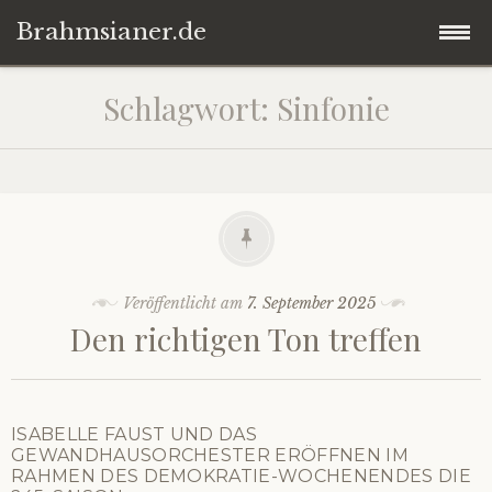
Brahmsianer.de
Zum
Startseite
Schlagwort:
Sinfonie
Inhalt
springen
Herzlich willkommen!
Konzert
Oper
Veröffentlicht am
7. September 2025
Den richtigen Ton treffen
Impressum
Datenschutzerklärung
ISABELLE FAUST UND DAS
GEWANDHAUSORCHESTER ERÖFFNEN IM
RAHMEN DES DEMOKRATIE-WOCHENENDES DIE