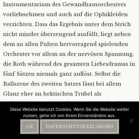
Instrumentarium des Gewandhausorchesters
vorliebnehmen und auch auf die Ophikleiden
verzichten. Dass das Ergebnis unter dem Strich
nicht minder überzeugend ausfällt, liegt neben
dem an allen Pulten hervorragend spielenden
Orchester vor allem an der nervösen Spannung,
die Roth während des gesamten Liebesdramas in
fünf Sätzen niemals ganz auflöst. Selbst die
Ballszene des zweiten Satzes lässt bei allem
Glanz eher an hektischen Trubel als
unbeschwertes Tanzen denken. Einzig im dritten
Diese Website benutzt Cookies. Wenn Sie die Website weiter
Satz breitet sich eine tiefe Ruhe aus, bleibt die
nutzen, gehe ich von Ihrem Einverständnis aus.
Zeit beinahe stehen. Vor allem freut mich, dass
OK
DATENSCHUTZERKLÄRUNG
Roth die beiden letzten Sätze tatsächlich so