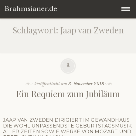
Brahmsianer.de
Zum
Startseite
Schlagwort:
Jaap van Zweden
Inhalt
springen
Herzlich willkommen!
Konzert
Oper
Veröffentlicht am
3. November 2018
Ein Requiem zum Jubiläum
Impressum
Datenschutzerklärung
JAAP VAN ZWEDEN DIRIGIERT IM GEWANDHAUS
DIE WOHL UNPASSENDSTE GEBURTSTAGSMUSIK
ALLER ZEITEN SOWIE WERKE VON MOZART UND