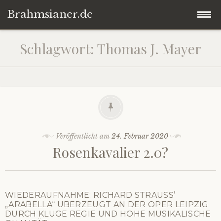
Brahmsianer.de
Zum
Startseite
Schlagwort:
Thomas J. Mayer
Inhalt
springen
Herzlich willkommen!
Konzert
Oper
Veröffentlicht am
24. Februar 2020
Rosenkavalier 2.0?
Impressum
Datenschutzerklärung
WIEDERAUFNAHME: RICHARD STRAUSS’
„ARABELLA“ ÜBERZEUGT AN DER OPER LEIPZIG
DURCH KLUGE REGIE UND HOHE MUSIKALISCHE