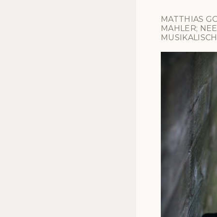
MATTHIAS GO
AHLER; NEEM
USIKALISCH