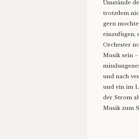
Umstände de
trotzdem nich
gern mochte; 
einzufügen, 
Orchester no
Musik sein – 
misslungener
und nach ver
und ein im L
der Strom ab
Musik zum St