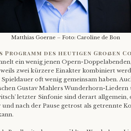
Matthias Goerne – Foto: Caroline de Bon
s Programm des heutigen Großen C
hnelt ein wenig jenen Opern-Doppelabenden
eweils zwei kürzere Einakter kombiniert werd
 Spieldauer oft wenig gemeinsam haben. Auc
schen Gustav Mahlers Wunderhorn-Liedern
tsch’ letzter Sinfonie sind derart allgemein,
r und nach der Pause getrost als getrennte K
kann.