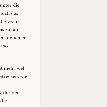
tunter die
 auch das
das zwar
as zu laut
en, denen er
d so
ht mehr viel
Strecken, wie
, der den
 die