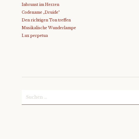
Inbrunst im Herzen
Codename „Druide“
Den richtigen Ton treffen
Musikalische Wunderlampe
Lux perpetua
Suchen
nach: