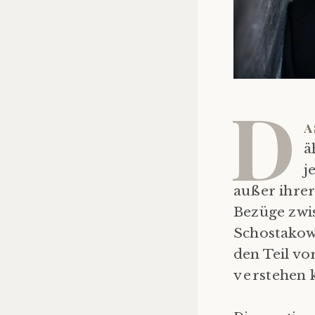
D
a
ä
j
außer ihrer
Bezüge zwi
Schostakowi
den Teil vo
verstehen 