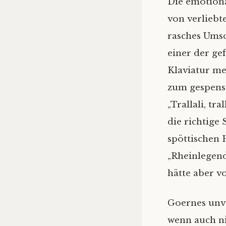
Die emotion
von verliebt
rasches Umsc
einer der ge
Klaviatur me
zum gespenst
„Trallali, tr
die richtige
spöttischen 
„Rheinlegend
hätte aber v
Goernes unve
wenn auch ni