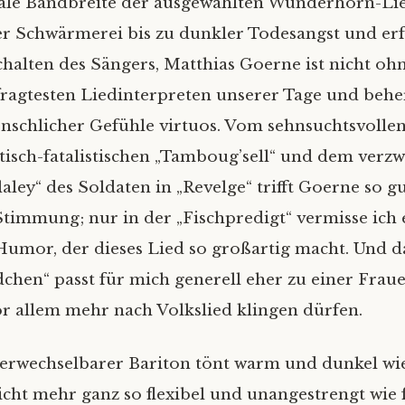
ale Bandbreite der ausgewählten Wunderhorn-Lie
er Schwärmerei bis zu dunkler Todesangst und erf
halten des Sängers, Matthias Goerne ist nicht o
fragtesten Liedinterpreten unserer Tage und behe
nschlicher Gefühle virtuos. Vom sehnsuchtsvollen 
isch-fatalistischen „Tamboug’sell“ und dem verzw
allaley“ des Soldaten in „Revelge“ trifft Goerne so 
 Stimmung; nur in der „Fischpredigt“ vermisse ich
Humor, der dieses Lied so großartig macht. Und d
chen“ passt für mich generell eher zu einer Frau
or allem mehr nach Volkslied klingen dürfen.
rwechselbarer Bariton tönt warm und dunkel wie
cht mehr ganz so flexibel und unangestrengt wie 