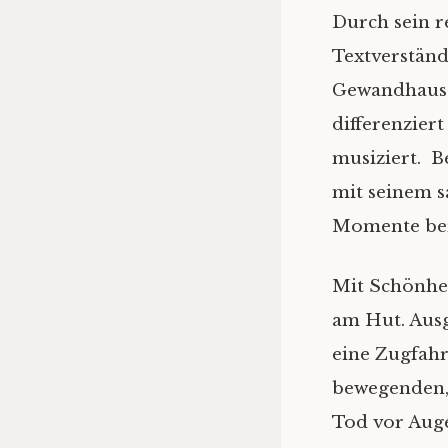
Durch sein r
Textverständl
Gewandhausor
differenziert
musiziert. B
mit seinem s
Momente ber
Mit Schönhei
am Hut. Ausg
eine Zugfah
bewegenden,
Tod vor Auge