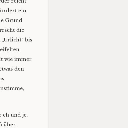
der reicht
ordert ein
hne Grund
rrscht die
„Urlicht“ bis
eifelten
gut wie immer
 etwas den
as
enstimme,
 eh und je,
früher.