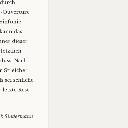
adurch
l“-Ouvertüre
 Sinfonie
 kann das
nner dieser
letztlich
hluss: Nach
r Streicher
 sei schlicht
letzte Rest
nk Sindermann