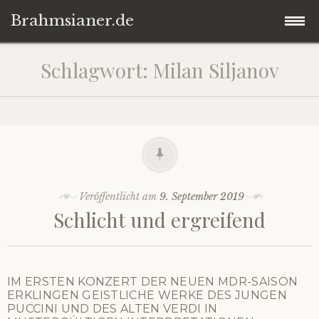
Brahmsianer.de
Zum
Startseite
Schlagwort:
Milan Siljanov
Inhalt
springen
Herzlich willkommen!
Konzert
Oper
Veröffentlicht am
9. September 2019
Schlicht und ergreifend
Impressum
Datenschutzerklärung
IM ERSTEN KONZERT DER NEUEN MDR-SAISON
ERKLINGEN GEISTLICHE WERKE DES JUNGEN
PUCCINI UND DES ALTEN VERDI IN