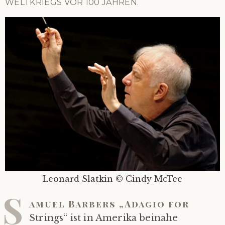
WELTKRIEGS VOR 100 JAHREN.
Leonard Slatkin © Cindy McTee
S
amuel Barbers „Adagio for
Strings“ ist in Amerika beinahe