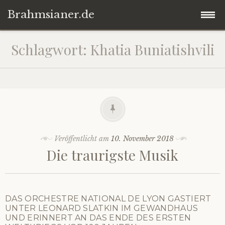
Brahmsianer.de
Zum
Startseite
Schlagwort:
Khatia Buniatishvili
Inhalt
springen
Herzlich willkommen!
Konzert
Oper
Veröffentlicht am
10. November 2018
Die traurigste Musik
Impressum
Datenschutzerklärung
DAS ORCHESTRE NATIONAL DE LYON GASTIERT
UNTER LEONARD SLATKIN IM GEWANDHAUS
UND ERINNERT AN DAS ENDE DES ERSTEN